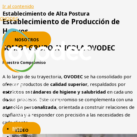
Ir al contenido
Establecimiento de Alta Postura
OVODEC
Establecimiento de Producción de
Huevos
NOSOTROS
SOMOS GRUPO AVICOLA OVODEC
Nuestro Compromiso
A lo largo de su trayectoria,
OVODEC
se ha consolidado por
ofrecer productos de
calidad superior
, respaldados por
INICIO
estrictos estándares de higiene y salubridad
en cada uno
NOSOTROS
de sus procesos. Este compromiso se complementa con una
INFORMACION NUTRICIONAL
atención personalizada
, orientada a construir relaciones de
PRODUCTOS
confianza y a responder con precisión a las necesidades de
CONTACTO
cada cliente.
INICIO
VIDEO
NOSOTROS